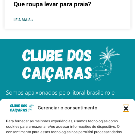
Que roupa levar para praia?
LEIA MAIS »
Somos apaixonados pelo litoral brasileiro e
dedicados a compartilhar as maravilhas das
Gerenciar o consentimento
nossas praias, cultura, e gastronomia.
Para fornecer as melhores experiências, usamos tecnologias como
cookies para armazenar e/ou acessar informações do dispositivo. O
consentimento para essas tecnologias nos permitirá processar dados