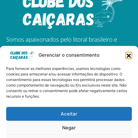
Somos apaixonados pelo litoral brasileiro e
dedicados a compartilhar as maravilhas das
Gerenciar o consentimento
nossas praias, cultura, e gastronomia.
Para fornecer as melhores experiências, usamos tecnologias como
cookies para armazenar e/ou acessar informações do dispositivo. O
consentimento para essas tecnologias nos permitirá processar dados
Clube dos Caiçaras - Copyright © 2024 Todos os Direitos
como comportamento de navegação ou IDs exclusivos neste site. Não
consentir ou retirar o consentimento pode afetar negativamente certos
Reservados
recursos e funções.
Aceitar
Políticas de Privacidade
Negar
Termos de Uso