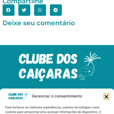
Compartilhe
Deixe seu comentário
Somos apaixonados pelo litoral brasileiro e
Gerenciar o consentimento
dedicados a compartilhar as maravilhas das
nossas praias, cultura, e gastronomia.
Para fornecer as melhores experiências, usamos tecnologias como
cookies para armazenar e/ou acessar informações do dispositivo. O