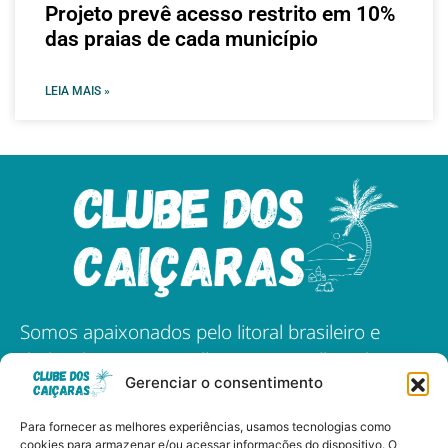
Projeto prevê acesso restrito em 10%
das praias de cada município
LEIA MAIS »
Somos apaixonados pelo litoral brasileiro e
dedicados a compartilhar as maravilhas das
Gerenciar o consentimento
nossas praias, cultura, e gastronomia.
Para fornecer as melhores experiências, usamos tecnologias como
cookies para armazenar e/ou acessar informações do dispositivo. O