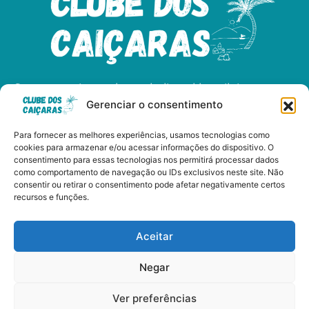
Somos apaixonados pelo litoral brasileiro e
Gerenciar o consentimento
dedicados a compartilhar as maravilhas das
nossas praias, cultura, e gastronomia.
Para fornecer as melhores experiências, usamos tecnologias como
cookies para armazenar e/ou acessar informações do dispositivo. O
consentimento para essas tecnologias nos permitirá processar dados
como comportamento de navegação ou IDs exclusivos neste site. Não
consentir ou retirar o consentimento pode afetar negativamente certos
Clube dos Caiçaras - Copyright © 2024 Todos os Direitos
recursos e funções.
Reservados
Aceitar
Negar
Políticas de Privacidade
Ver preferências
Termos de Uso