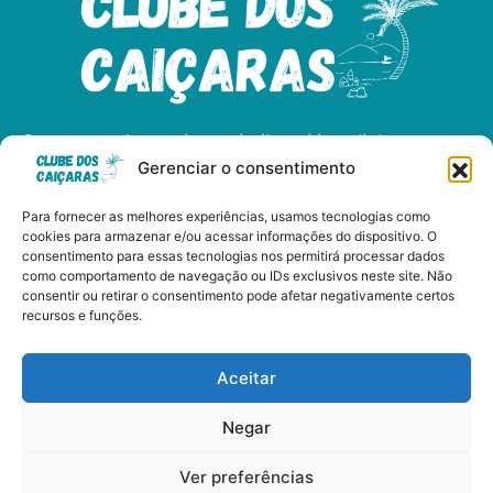
Somos apaixonados pelo litoral brasileiro e
Gerenciar o consentimento
dedicados a compartilhar as maravilhas das
nossas praias, cultura, e gastronomia.
Para fornecer as melhores experiências, usamos tecnologias como
cookies para armazenar e/ou acessar informações do dispositivo. O
consentimento para essas tecnologias nos permitirá processar dados
como comportamento de navegação ou IDs exclusivos neste site. Não
consentir ou retirar o consentimento pode afetar negativamente certos
Clube dos Caiçaras - Copyright © 2024 Todos os Direitos
recursos e funções.
Reservados
Aceitar
Negar
Políticas de Privacidade
Ver preferências
Termos de Uso