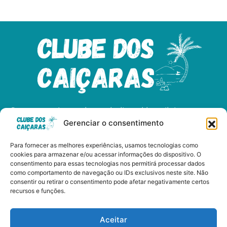
Somos apaixonados pelo litoral brasileiro e
Gerenciar o consentimento
dedicados a compartilhar as maravilhas das
nossas praias, cultura, e gastronomia.
Para fornecer as melhores experiências, usamos tecnologias como
cookies para armazenar e/ou acessar informações do dispositivo. O
consentimento para essas tecnologias nos permitirá processar dados
como comportamento de navegação ou IDs exclusivos neste site. Não
consentir ou retirar o consentimento pode afetar negativamente certos
Clube dos Caiçaras - Copyright © 2024 Todos os Direitos
recursos e funções.
Reservados
Aceitar