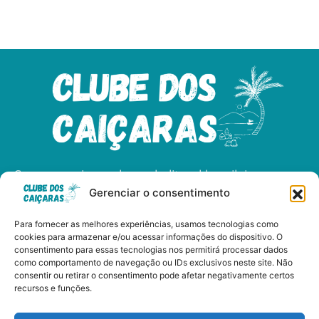
Somos apaixonados pelo litoral brasileiro e
Gerenciar o consentimento
dedicados a compartilhar as maravilhas das
nossas praias, cultura, e gastronomia.
Para fornecer as melhores experiências, usamos tecnologias como
cookies para armazenar e/ou acessar informações do dispositivo. O
consentimento para essas tecnologias nos permitirá processar dados
como comportamento de navegação ou IDs exclusivos neste site. Não
consentir ou retirar o consentimento pode afetar negativamente certos
Clube dos Caiçaras - Copyright © 2024 Todos os Direitos
recursos e funções.
Reservados