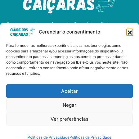
Somos apaixonados pelo litoral brasileiro e
Gerenciar o consentimento
dedicados a compartilhar as maravilhas das
nossas praias, cultura, e gastronomia.
Para fornecer as melhores experiências, usamos tecnologias como
cookies para armazenar e/ou acessar informações do dispositivo. O
consentimento para essas tecnologias nos permitirá processar dados
como comportamento de navegação ou IDs exclusivos neste site. Não
consentir ou retirar o consentimento pode afetar negativamente certos
Clube dos Caiçaras - Copyright © 2024 Todos os Direitos
recursos e funções.
Reservados
Aceitar
Negar
Políticas de Privacidade
Ver preferências
Termos de Uso
Parcerias e Anúncios
Quem somos?
Políticas de Privacidade
Políticas de Privacidade